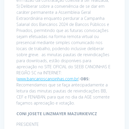
em razão da contratação coletiva a ser realizada;
5) Deliberar sobre a conveniência de se dar em
caráter permanente a Assembleia Geral
Extraordinária enquanto perdurar a Campanha
Salarial dos Bancários 2024 de Bancos Públicos e
Privados, permitindo que as futuras convocações
sejam efetuadas na forma remota virtual ou
presencial mediante simples comunicado nos
locais de trabalho, podendo inclusive deliberar
sobre greve. as minutas pautas de reivindicações
para downloads, estão disponíveis para
apreciação no SITE OFICIAL do SEEB CANOINHAS E
REGIÃO SC na INTERNET:
(
www.bancarioscanoinhas.com.br
)
OBS:
Recomendamos que se faça antecipadamente a
leitura das minutas pautas de reivindicações BB,
CEF e FENABAN, para que no dia da AGE somente
façamos apreciação e votação.
CONI JOSETE LINZMAYER MAZURKIEVICZ
PRESIDENTE