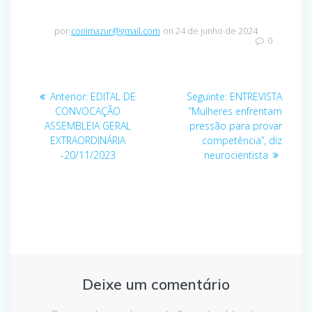
por
conimazur@gmail.com
on 24 de junho de 2024
0
Navegação
Post
Post
Anterior:
EDITAL DE
Seguinte:
ENTREVISTA
de
anterior:
seguinte:
CONVOCAÇÃO
“Mulheres enfrentam
ASSEMBLEIA GERAL
pressão para provar
Post
EXTRAORDINÁRIA
competência”, diz
-20/11/2023
neurocientista
Deixe um comentário