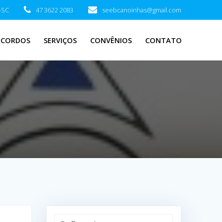
-SC
47 3622 2083
seebcanoinhas@gmail.com
ACORDOS
SERVIÇOS
CONVÊNIOS
CONTATO
Pesquisar