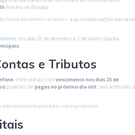
s agências bancárias terão um horário de funcionamento
1h
(horário de Brasília).
e as compensações bancária
ão haverá atendimento ao público
mente nos dias 26 de dezembro e 2 de janeiro (quinta-
icipais.
ontas e Tributos
efone
, entre outras) com
vencimento nos dias 25 de
iro
poderão ser
pagas no próximo dia útil
, sem acréscimo 
 antecipadamente para evitar cobrança adicional.
itais