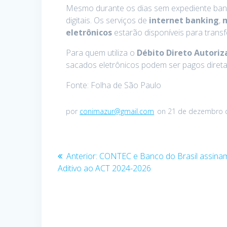
Mesmo durante os dias sem expediente bancá
digitais. Os serviços de
internet banking
,
eletrônicos
estarão disponíveis para transf
Para quem utiliza o
Débito Direto Autoriz
sacados eletrônicos podem ser pagos diret
Fonte: Folha de São Paulo
por
conimazur@gmail.com
on 21 de dezembro 
Navegação
Post
Anterior:
CONTEC e Banco do Brasil assinam
anterior:
Aditivo ao ACT 2024-2026
de
Post