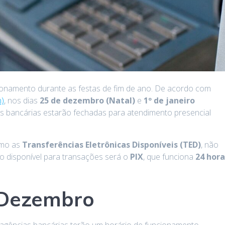
ionamento durante as festas de fim de ano. De acordo com
n)
, nos dias
25 de dezembro (Natal)
e
1º de janeiro
as bancárias estarão fechadas para atendimento presencial
omo as
Transferências Eletrônicas Disponíveis (TED)
, não
ão disponível para transações será o
PIX
, que funciona
24 hora
 Dezembro