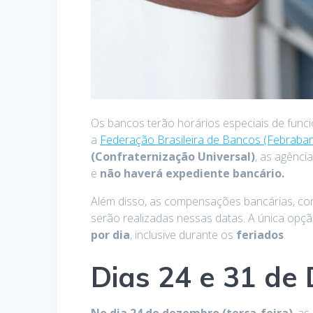
Os bancos terão horários especiais de func
a
Federação Brasileira de Bancos (Febraba
(Confraternização Universal)
, as agênci
e
não haverá expediente bancário.
Além disso, as compensações bancárias, c
serão realizadas nessas datas. A única opç
por dia
, inclusive durante os
feriados
.
Dias 24 e 31 de