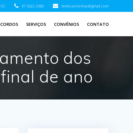
-SC
47 3622 2083
seebcanoinhas@gmail.com
ACORDOS
SERVIÇOS
CONVÊNIOS
CONTATO
onamento dos
final de ano