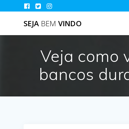
Skip
to
content
SEJA
BEM
VINDO
Veja como v
bancos dura