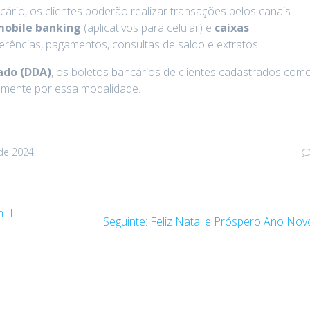
rio, os clientes poderão realizar transações pelos canais
mobile banking
(aplicativos para celular) e
caixas
erências, pagamentos, consultas de saldo e extratos.
ado (DDA)
, os boletos bancários de clientes cadastrados com
amente por essa modalidade.
de 2024
 II
Post
Seguinte:
Feliz Natal e Próspero Ano Nov
seguinte: