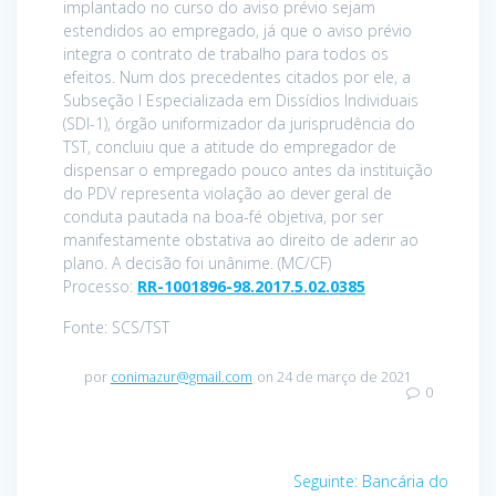
implantado no curso do aviso prévio sejam
estendidos ao empregado, já que o aviso prévio
integra o contrato de trabalho para todos os
efeitos. Num dos precedentes citados por ele, a
Subseção I Especializada em Dissídios Individuais
(SDI-1), órgão uniformizador da jurisprudência do
TST, concluiu que a atitude do empregador de
dispensar o empregado pouco antes da instituição
do PDV representa violação ao dever geral de
conduta pautada na boa-fé objetiva, por ser
manifestamente obstativa ao direito de aderir ao
plano. A decisão foi unânime. (MC/CF)
Processo:
RR-1001896-98.2017.5.02.0385
Fonte: SCS/TST
por
conimazur@gmail.com
on 24 de março de 2021
0
Navegação
Post
Seguinte:
Bancária do