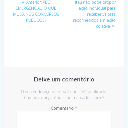
de
Post
seguinte:
Anterior:
PEC
Itaú não pode propor
anterior:
EMERGENCIAL: O QUE
ação individual para
Post
MUDA NOS CONCURSOS
receber valores
PÚBLICOS?
reconhecidos em ação
coletiva
Deixe um comentário
O seu endereço de e-mail não será publicado.
Campos obrigatórios são marcados com
*
Comentário
*